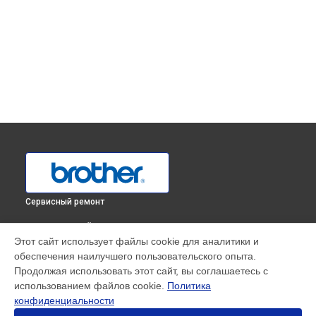
Сервисный ремонт
ВЫБЕРИ СВОЙ ГОРОД
Этот сайт использует файлы cookie для аналитики и
Ремонт МФУ Brother в
Краснодаре
обеспечения наилучшего пользовательского опыта.
Ремонт МФУ Brother в
Ростове-на-Дону
Продолжая использовать этот сайт, вы соглашаетесь с
Ремонт МФУ Brother в
Нижнем Новгороде
использованием файлов cookie.
Политика
конфиденциальности
Ремонт МФУ Brother в
Новосибирске