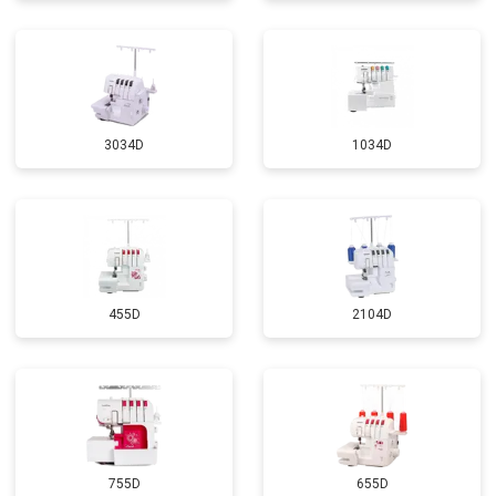
3034D
1034D
455D
2104D
755D
655D