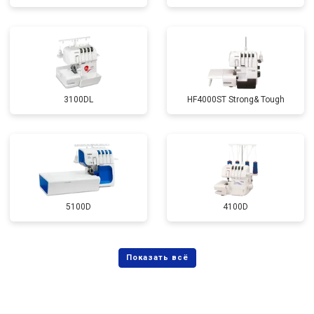
3100DL
HF4000ST Strong& Tough
5100D
4100D