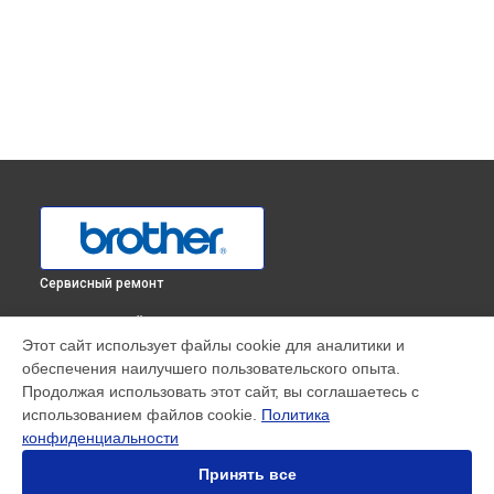
Сервисный ремонт
ВЫБЕРИ СВОЙ ГОРОД
Этот сайт использует файлы cookie для аналитики и
Замена иглы оверлока 1334DE Brother в
Краснодаре
обеспечения наилучшего пользовательского опыта.
Замена иглы оверлока 1334DE Brother в
Ростове-на-Дону
Продолжая использовать этот сайт, вы соглашаетесь с
Замена иглы оверлока 1334DE Brother в
Нижнем
использованием файлов cookie.
Политика
Новгороде
конфиденциальности
Замена иглы оверлока 1334DE Brother в
Новосибирске
Принять все
Замена иглы оверлока 1334DE Brother в
Челябинске