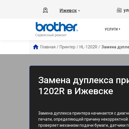
ул
Ижевск
▼
УСЛУГИ
Сервисный ремонт
Главная
/
Принтер
/
HL-1202R
/
Замена дупл
Замена дуплекса при
1202R в Ижевске
Замена дуплекса принтера начинается с диагн
печати, определяющей причину некорректной 
проверяет механизм подачи бумаги, датчики 