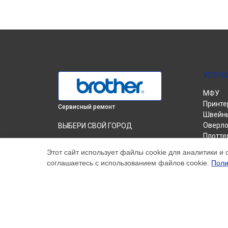
УСТРО
МФУ
Принте
Сервисный ремонт
Швейн
Оверло
ВЫБЕРИ СВОЙ ГОРОД
Плотте
Замена дуплекса принтера HL-1202R
Вышив
Brother в
Краснодаре
Этот сайт использует файлы cookie для аналитики и 
соглашаетесь с использованием файлов cookie.
Поли
Замена дуплекса принтера HL-1202R
Brother в
Ростове-на-Дону
Замена дуплекса принтера HL-1202R
Brother в
Нижнем Новгороде
Замена дуплекса принтера HL-1202R
Brother в
Новосибирске
Замена дуплекса принтера HL-1202R