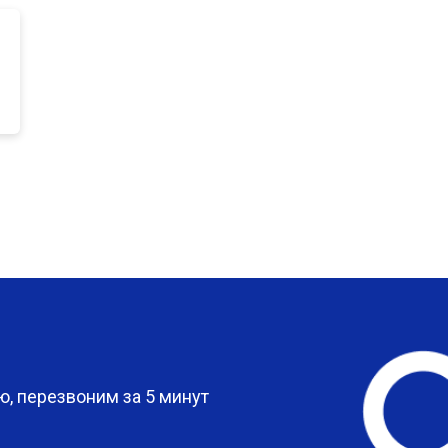
от 80 мин
о
от 50 мин
о
от 80 мин
о
от 60 мин
о
?
, перезвоним за 5 минут