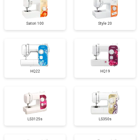
Satori 100
Style 20
HQ22
HQ19
LS3125s
LS350s