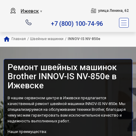
Ижевск
улица Ленина, 62
▼
+7 (800) 100-74-96
Главная
/
Швейные машинки
/
INNOV-IS NV-850e
Ремонт швейных машинок
Brother INNOV-IS NV-850e в
Ижевске
В нашем сервисном центре в Ижевске предлагается
качественный ремонт швейной машинки INNOV-IS NV-850e. Мы
специализируемся на обслуживании техники Brother, благодаря
чему можем гарантировать вам исключительное качество и
надежность выполненных работ.
Наши преимущества: