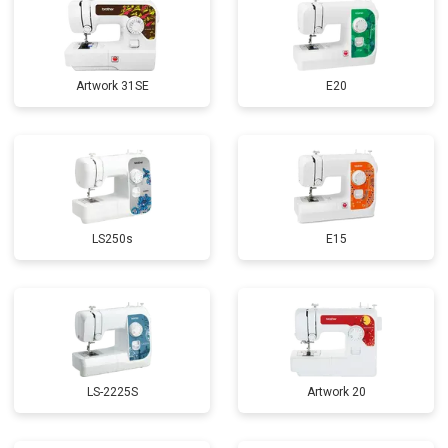
Artwork 31SE
E20
LS250s
E15
LS-2225S
Artwork 20